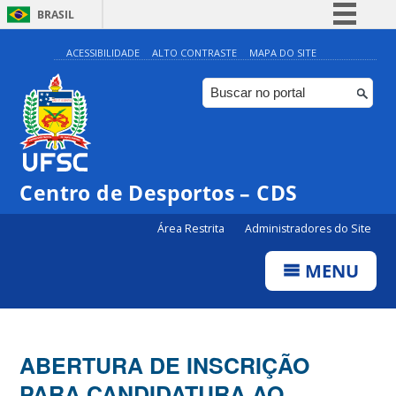
BRASIL
Simplifique!
ACESSIBILIDADE
ALTO CONTRASTE
MAPA DO SITE
Comunica BR
Participe
Acesso à informação
Legislação
Centro de Desportos – CDS
Canais
Área Restrita
Administradores do Site
MENU
ABERTURA DE INSCRIÇÃO
PARA CANDIDATURA AO