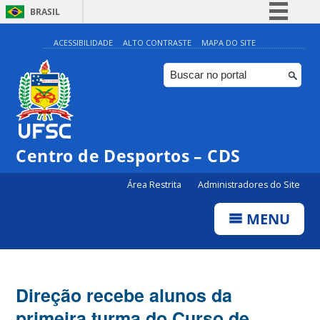
BRASIL
Simplifique!
ACESSIBILIDADE
ALTO CONTRASTE
MAPA DO SITE
Comunica BR
Participe
Acesso à informação
Legislação
Centro de Desportos – CDS
Canais
Área Restrita
Administradores do Site
MENU
Direção recebe alunos da
primeira turma do Curso de