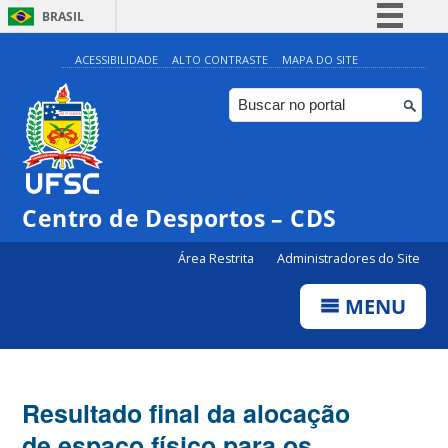
BRASIL
Simplifique!
ACESSIBILIDADE
ALTO CONTRASTE
MAPA DO SITE
Comunica BR
Participe
Acesso à informação
Legislação
Centro de Desportos – CDS
Canais
Área Restrita
Administradores do Site
MENU
Resultado final da alocação
de espaço físico para os