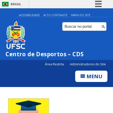
BRASIL
Simplifique!
ACESSIBILIDADE
ALTO CONTRASTE
MAPA DO SITE
Comunica BR
Participe
Acesso à informação
Legislação
Centro de Desportos – CDS
Canais
Área Restrita
Administradores do Site
MENU