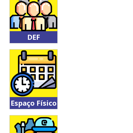
para a
comunidade
DEF
Departamento
de Educação
Física do CDS
Espaço Físico
Reserva de
espaços