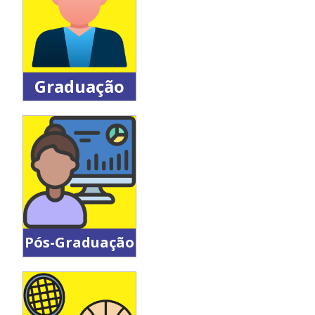
Graduação
Graduação
em
Educação
Física
(Licenciatura
e
Bacharelado)
Pós-Graduação
Mestrado e
Doutorado
em