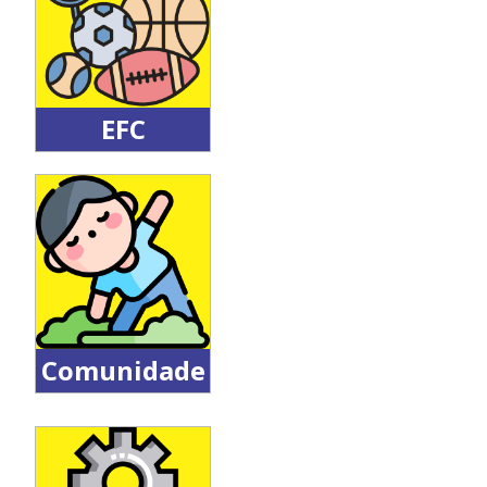
Educação
Física
EFC
Disciplinas de
Educação
Física para
alunos de
outros cursos
de graduação
da UFSC
Comunidade
Atividades
físicas e
esportivas