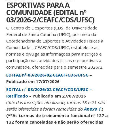
Paralímpica
ESPORTIVAS PARA A
da UFSC
COMUNIDADE (EDITAL nº
03/2026-2/CEAFC/CDS/UFSC)
O Centro de Desportos (CDS) da Universidade
Federal de Santa Catarina (UFSC), por meio da
Coordenadoria de Esportes e Atividades Físicas à
Comunidade – CEAFC/CDS/UFSC, estabelece as
normas e divulga as informações para inscrição e
participação nas atividades físicas e esportivas à
comunidade, oferecidas para o semestre 2026/2.
EDITAL n° 03/2026/02 CEACF/CDS/UFSC
–
Publicado em 17/07/2026
EDITAL n° 03/2026/02 CEACF/CDS/UFSC –
Retificado
– Publicado em 27/07/2026
(
Site das inscrições atualizado, turmas 18 e 21 não
serão oferecidas e foram removidas do
Anexo 1
.
)
(**As turmas de treinamento funcional nº 127 a
132 foram canceladas e não serão oferecidas