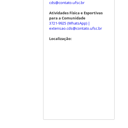
cds@contato.ufsc.br
Atividades Física e Esportivas
para a Comunidade
3721-9925 (WhatsApp)
|
extensao.cds@contato.ufsc.br
Localização: