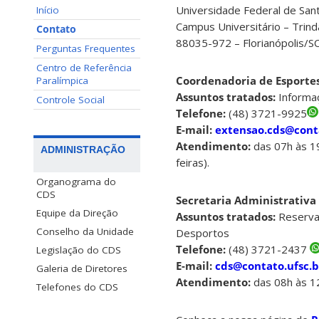
Universidade Federal de Sant
Início
Campus Universitário – Trin
Contato
88035-972 – Florianópolis/S
Perguntas Frequentes
Centro de Referência
Coordenadoria de Esportes
Paralímpica
Assuntos tratados:
Informaç
Controle Social
Telefone:
(48) 3721-9925
E-mail:
extensao.cds@conta
Atendimento:
das 07h às 19
ADMINISTRAÇÃO
feiras).
Organograma do
CDS
Secretaria Administrativa
Equipe da Direção
Assuntos tratados:
Reserva
Conselho da Unidade
Desportos
Telefone:
(48) 3721-2437
Legislação do CDS
E-mail:
cds@contato.ufsc.b
Galeria de Diretores
Atendimento:
das 08h às 1
Telefones do CDS