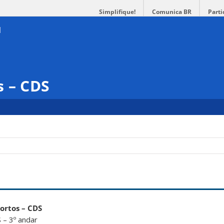
Simplifique!
Comunica BR
Parti
s – CDS
ortos – CDS
 – 3º andar