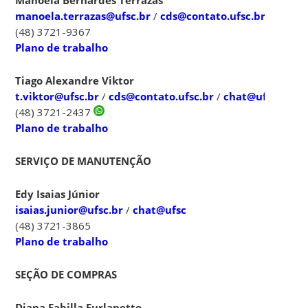
manoela.terrazas@ufsc.br
/
cds@contato.ufsc.br
/
chat@
(48) 3721-9367
Plano de trabalho
Tiago Alexandre Viktor
t.viktor@ufsc.br
/
cds@contato.ufsc.br
/
chat@ufsc
(48) 3721-2437
Plano de trabalho
SERVIÇO DE MANUTENÇÃO
Edy Isaias Júnior
isaias.junior@ufsc.br
/
chat@ufsc
(48) 3721-3865
Plano de trabalho
SEÇÃO DE COMPRAS
Diana Fabilla Furlanetto