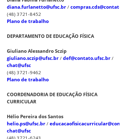
diana.furlanetto@ufsc.br
/
compras.cds@contato.ufsc.b
(48) 3721-8452
Plano de trabalho
DEPARTAMENTO DE EDUCAÇÃO FÍSICA
Giuliano Alessandro Sczip
giuliano.sczip@ufsc.br
/
def@contato.ufsc.br
/
chat@ufsc
(48) 3721-9462
Plano de trabalho
COORDENADORIA DE EDUCAÇÃO FÍSICA
CURRICULAR
Hélio Pereira dos
Santos
helio.ps@ufsc.br
/
educacaofisicacurricular@contato.ufs
chat@ufsc
(48) 3721-6243