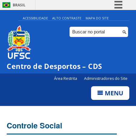
BRASIL
Simplifique!
ACESSIBILIDADE
ALTO CONTRASTE
MAPA DO SITE
Comunica BR
Participe
Acesso à informação
Legislação
Centro de Desportos – CDS
Canais
Área Restrita
Administradores do Site
MENU
Controle Social