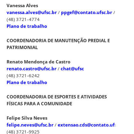
Vanessa Alves
vanessa.alves@ufsc.br
/
ppgef@contato.ufsc.br
/
chat@u
(48) 3721-4774
Plano de trabalho
COORDENADORIA DE MANUTENÇÃO PREDIAL E
PATRIMONIAL
Renato Mendonça de Castro
renato.castro@ufsc.br
/
chat@ufsc
(48) 3721-6242
Plano de trabalho
COORDENADORIA DE ESPORTES E ATIVIDADES
FÍSICAS PARA A COMUNIDADE
Felipe Silva Neves
felipe.neves@ufsc.br
/
extensao.cds@contato.ufsc.br
/
c
(48) 3721-9925