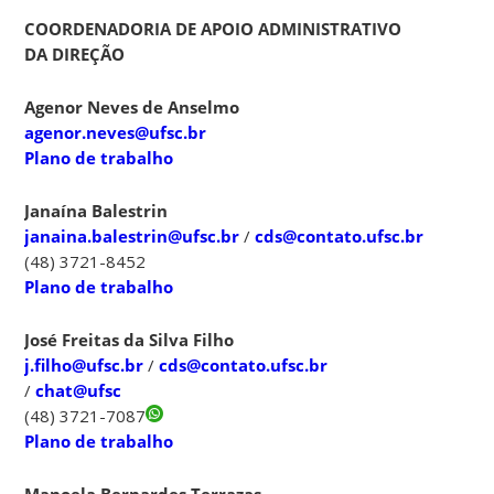
COORDENADORIA DE APOIO ADMINISTRATIVO
DA DIREÇÃO
Agenor Neves de Anselmo
agenor.neves@ufsc.br
Plano de trabalho
Janaína Balestrin
janaina.balestrin@ufsc.br
/
cds@contato.ufsc.br
/
chat@
(48) 3721-8452
Plano de trabalho
José Freitas da Silva Filho
j.filho@ufsc.br
/
cds@contato.ufsc.br
/
chat@ufsc
(48) 3721-7087
Plano de trabalho
Manoela Bernardes Terrazas