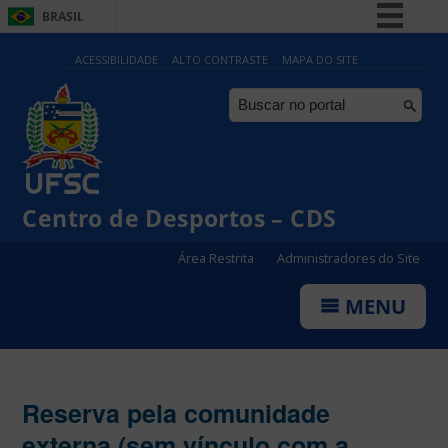
BRASIL
Simplifique!
ACESSIBILIDADE
ALTO CONTRASTE
MAPA DO SITE
Comunica BR
Participe
Acesso à informação
Legislação
Centro de Desportos – CDS
Canais
Área Restrita
Administradores do Site
MENU
Reserva pela comunidade
externa (sem vínculo com a