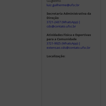
Guglielmo
luiz.guilherme@ufsc.br
Secretaria Administrativa da
Direção
3721-2437 (WhatsApp)
|
cds@contato.ufsc.br
Atividades Física e Esportivas
para a Comunidade
3721-9925 (WhatsApp)
|
extensao.cds@contato.ufsc.br
Localização: