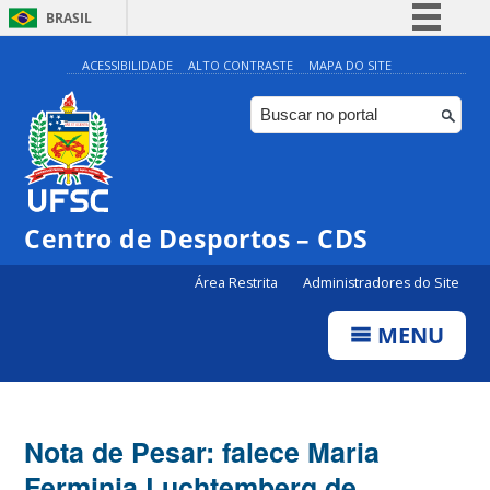
BRASIL
Simplifique!
ACESSIBILIDADE
ALTO CONTRASTE
MAPA DO SITE
Comunica BR
Participe
Acesso à informação
Legislação
Centro de Desportos – CDS
Canais
Área Restrita
Administradores do Site
MENU
Nota de Pesar: falece Maria
Ferminia Luchtemberg de