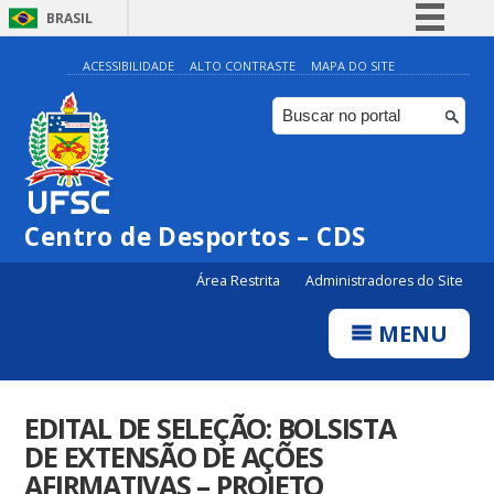
BRASIL
Simplifique!
ACESSIBILIDADE
ALTO CONTRASTE
MAPA DO SITE
Comunica BR
Participe
Acesso à informação
Legislação
Centro de Desportos – CDS
Canais
Área Restrita
Administradores do Site
MENU
EDITAL DE SELEÇÃO: BOLSISTA
DE EXTENSÃO DE AÇÕES
AFIRMATIVAS – PROJETO