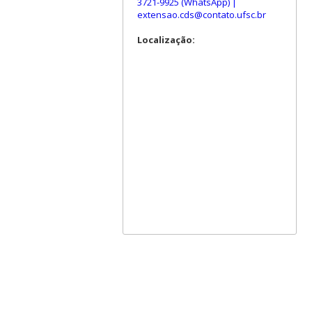
3721-9925 (WhatsApp)
|
extensao.cds@contato.ufsc.br
Localização: