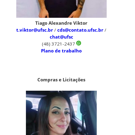
Tiago Alexandre Viktor
t.viktor@ufsc.br
/
cds@contato.ufsc.br
/
chat@ufsc
(48) 3721-2437
Plano de trabalho
Compras e Licitações