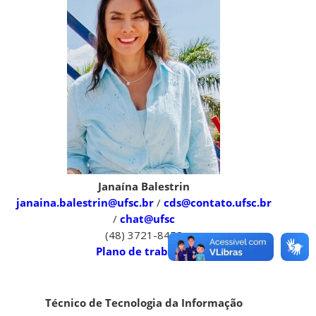
Janaína Balestrin
janaina.balestrin@ufsc.br
/
cds@contato.ufsc.br
/
chat@ufsc
(48) 3721-8452
Plano de trabalho
Técnico de Tecnologia da Informação