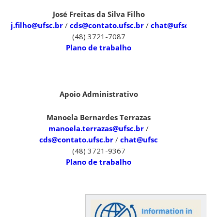
José Freitas da Silva Filho
j.filho@ufsc.br
/
cds@contato.ufsc.br
/
chat@ufsc
(48) 3721-7087
Plano de trabalho
Apoio Administrativo
Manoela Bernardes Terrazas
manoela.terrazas@ufsc.br
/
cds@contato.ufsc.br
/
chat@ufsc
(48) 3721-9367
Plano de trabalho