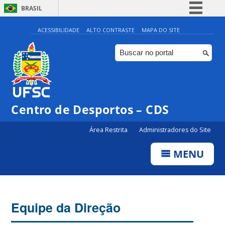
BRASIL
Simplifique!
ACESSIBILIDADE
ALTO CONTRASTE
MAPA DO SITE
Comunica BR
Participe
Acesso à informação
Legislação
Centro de Desportos – CDS
Canais
Área Restrita
Administradores do Site
MENU
Equipe da Direção