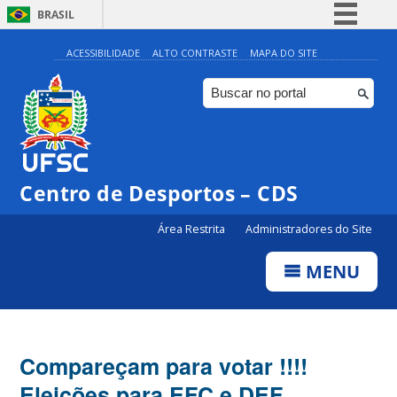
BRASIL
Simplifique!
ACESSIBILIDADE
ALTO CONTRASTE
MAPA DO SITE
Comunica BR
Participe
Acesso à informação
Legislação
Centro de Desportos – CDS
Canais
Área Restrita
Administradores do Site
MENU
Compareçam para votar !!!!
Eleições para EFC e DEF.